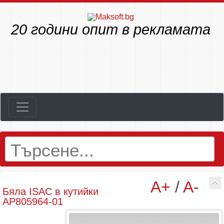
23
години опит в рекламата
A+
/
A-
Бяла ISAC в кутийки
AP805964-01