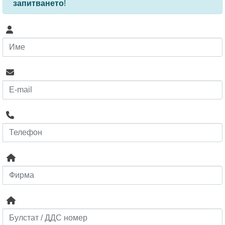
запитването
!