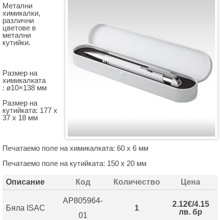
Метални
химикалки,
различни
цветове в
метални
кутийки.
Размер на
химикалката
: ø10×138 мм
Размер на
кутийката: 177 х
37 х 18 мм
Печатаемо поле на химикалката: 60 х 6 мм
Печатаемо поле на кутийката: 150 х 20 мм
Описание
Код
Количество
Цена
AP805964-
2.12€/4.15
Бяла ISAC
1
лв. бр
01