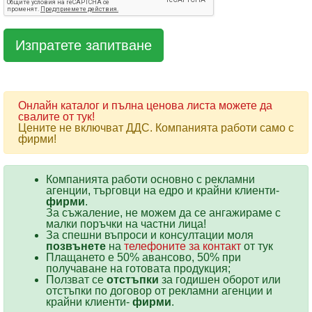
Онлайн каталог и пълна ценова листа можете да
свалите от тук!
Цените не включват ДДС. Компанията работи само с
фирми!
Компанията работи основно с рекламни
агенции, търговци на едро и крайни клиенти-
фирми
.
За съжаление, не можем да се ангажираме с
малки поръчки на частни лица!
За спешни въпроси и консултации моля
позвънете
на
телефоните за контакт
от тук
Плащането е 50% авансово, 50% при
получаване на готовата продукция;
Ползват се
отстъпки
за годишен оборот или
отстъпки по договор от рекламни агенции и
крайни клиенти-
фирми
.