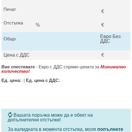
Печат
€
Отстъпка
%
€
Евро Без
Общо
ДДС
Цена с ДДС
€
Вие спестявате
-
Евро с ДДС спрямо цената за
Минимално
количество!
Ед. цена:
|
Ед. цена с ДДС:
За определени продукти и количества се ползват
Вашата поръчка може да е обект на
допълнителни отстъпки!
За валидната в момента отстъпка, моля
попълнете