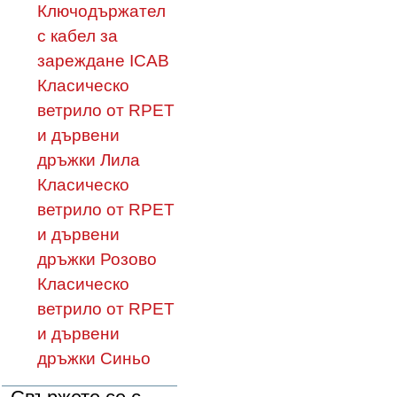
Ключодържател
с кабел за
зареждане ICAB
Класическо
ветрило от RPET
и дървени
дръжки Лила
Класическо
ветрило от RPET
и дървени
дръжки Розово
Класическо
ветрило от RPET
и дървени
дръжки Синьо