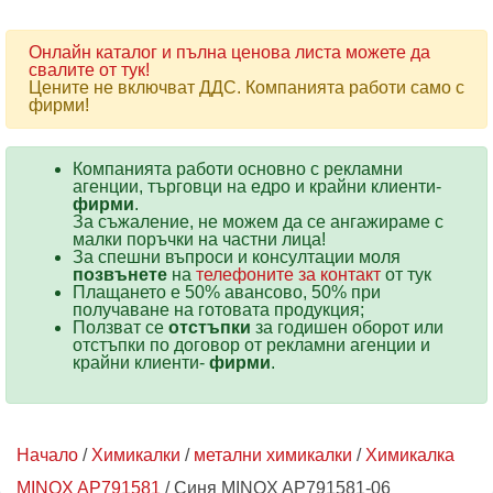
Онлайн каталог и пълна ценова листа можете да
свалите от тук!
Цените не включват ДДС. Компанията работи само с
фирми!
Компанията работи основно с рекламни
агенции, търговци на едро и крайни клиенти-
фирми
.
За съжаление, не можем да се ангажираме с
малки поръчки на частни лица!
За спешни въпроси и консултации моля
позвънете
на
телефоните за контакт
от тук
Плащането е 50% авансово, 50% при
получаване на готовата продукция;
Ползват се
отстъпки
за годишен оборот или
отстъпки по договор от рекламни агенции и
крайни клиенти-
фирми
.
Начало
/
Химикалки
/
метални химикалки
/
Химикалка
MINOX AP791581
/ Синя MINOX AP791581-06