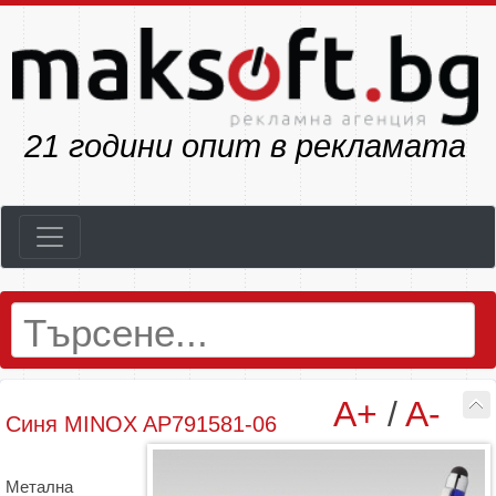
23
години опит в рекламата
A+
/
A-
Синя MINOX AP791581-06
Метална