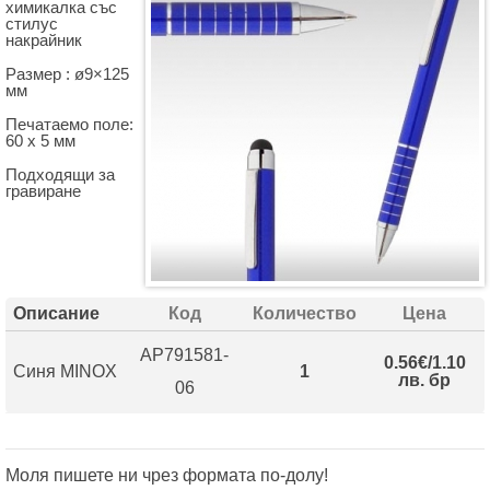
химикалка със
стилус
накрайник
Размер : ø9×125
мм
Печатаемо поле:
60 х 5 мм
Подходящи за
гравиране
Описание
Код
Количество
Цена
AP791581-
0.56€/1.10
Синя MINOX
1
лв. бр
06
Моля пишете ни чрез формата по-долу!