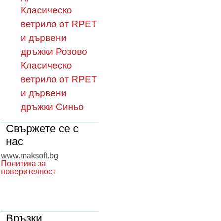
Класическо
ветрило от RPET
и дървени
дръжки Розово
Класическо
ветрило от RPET
и дървени
дръжки Синьо
Свържете се с
нас
www.maksoft.bg
Политика за
поверителност
Връзки