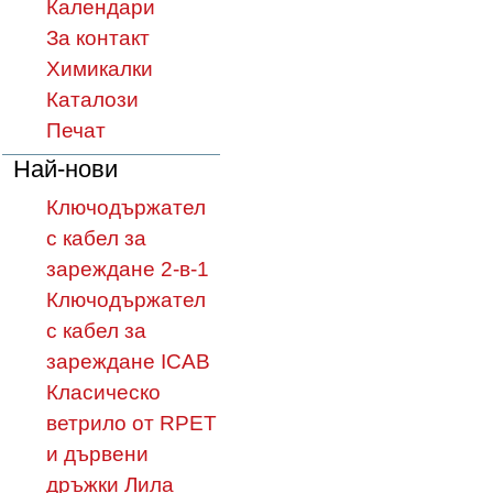
Календари
За контакт
Химикалки
Каталози
Печат
Най-нови
Ключодържател
с кабел за
зареждане 2-в-1
Ключодържател
с кабел за
зареждане ICAB
Класическо
ветрило от RPET
и дървени
дръжки Лила