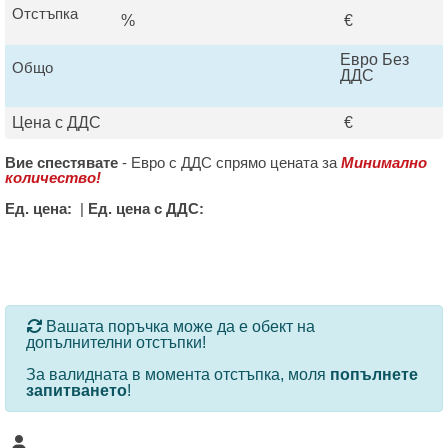
Отстъпка
%
€
Евро Без
Общо
ДДС
Цена с ДДС
€
Вие спестявате
-
Евро с ДДС спрямо цената за
Минимално
количество!
Ед. цена:
|
Ед. цена с ДДС:
За определени продукти и количества се ползват
Вашата поръчка може да е обект на
допълнителни отстъпки!
За валидната в момента отстъпка, моля
попълнете
запитването
!