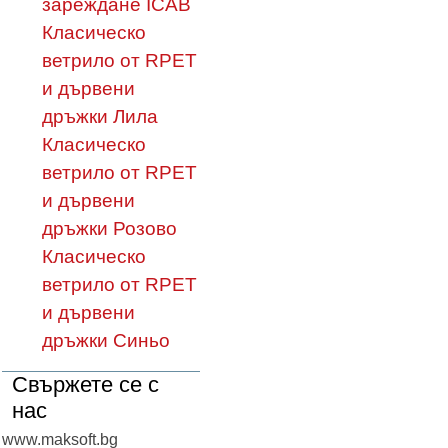
зареждане ICAB
Класическо
ветрило от RPET
и дървени
дръжки Лила
Класическо
ветрило от RPET
и дървени
дръжки Розово
Класическо
ветрило от RPET
и дървени
дръжки Синьо
Свържете се с
нас
www.maksoft.bg