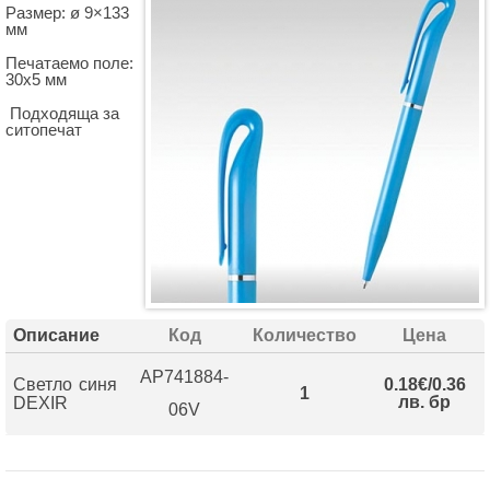
Размер: ø 9×133
мм
Печатаемо поле:
30х5 мм
Подходяща за
ситопечат
Описание
Код
Количество
Цена
AP741884-
Светло синя
0.18€/0.36
1
лв. бр
DEXIR
06V