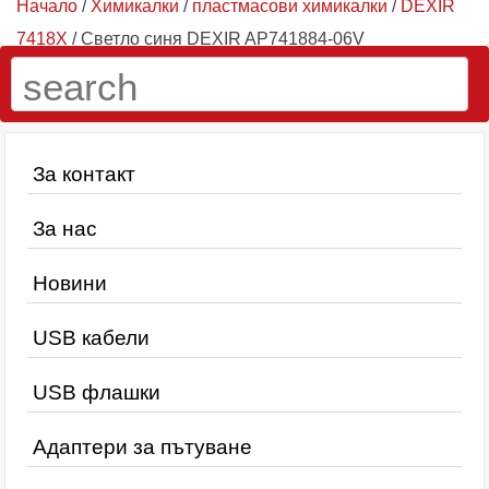
Начало
/
Химикалки
/
пластмасови химикалки
/
DEXIR
7418X
/ Светло синя DEXIR AP741884-06V
За контакт
За нас
Новини
USB кабели
USB флашки
Адаптери за пътуване