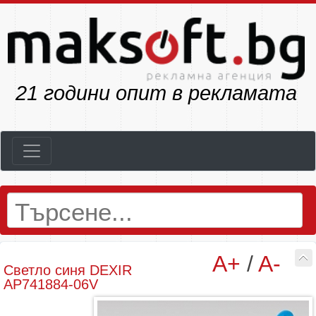
23
години опит в рекламата
A+
/
A-
Светло синя DEXIR
AP741884-06V