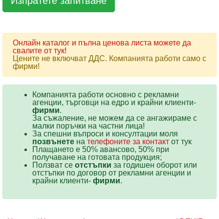
Онлайн каталог и пълна ценова листа можете да
свалите от тук!
Цените не включват ДДС. Компанията работи само с
фирми!
Компанията работи основно с рекламни
агенции, търговци на едро и крайни клиенти-
фирми
.
За съжаление, не можем да се ангажираме с
малки поръчки на частни лица!
За спешни въпроси и консултации моля
позвънете
на
телефоните за контакт
от тук
Плащането е 50% авансово, 50% при
получаване на готовата продукция;
Ползват се
отстъпки
за годишен оборот или
отстъпки по договор от рекламни агенции и
крайни клиенти-
фирми
.