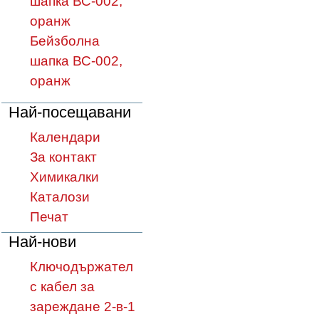
шапка ВС-002,
оранж
Бейзболна
шапка ВС-002,
оранж
Най-посещавани
Календари
За контакт
Химикалки
Каталози
Печат
Най-нови
Ключодържател
с кабел за
зареждане 2-в-1