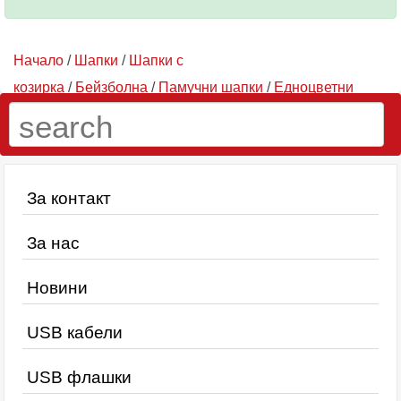
Начало
/
Шапки
/
Шапки с
козирка
/
Бейзболна
/
Памучни шапки
/
Едноцветни
шапки
/ Бейзболна шапка ВС-002, оранж
За контакт
За нас
Новини
USB кабели
USB флашки