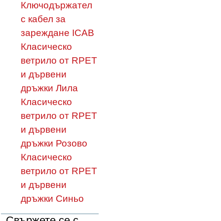
Ключодържател
с кабел за
зареждане ICAB
Класическо
ветрило от RPET
и дървени
дръжки Лила
Класическо
ветрило от RPET
и дървени
дръжки Розово
Класическо
ветрило от RPET
и дървени
дръжки Синьо
Свържете се с