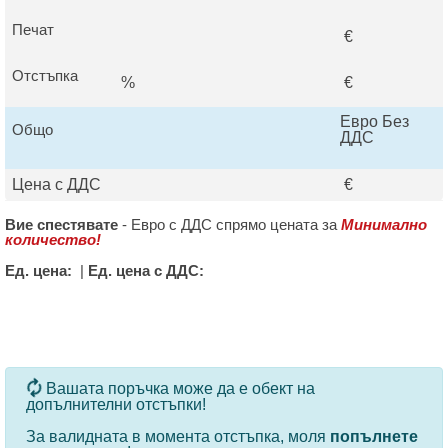
Печат
€
Отстъпка
%
€
Евро Без
Общо
ДДС
Цена с ДДС
€
Вие спестявате
-
Евро с ДДС спрямо цената за
Минимално
количество!
Ед. цена:
|
Ед. цена с ДДС:
За определени продукти и количества се ползват
Вашата поръчка може да е обект на
допълнителни отстъпки!
За валидната в момента отстъпка, моля
попълнете