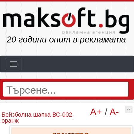
23
години опит в рекламата
A+
/
A-
Бейзболна шапка ВС-002,
оранж