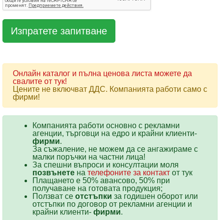
Онлайн каталог и пълна ценова листа можете да
свалите от тук!
Цените не включват ДДС. Компанията работи само с
фирми!
Компанията работи основно с рекламни
агенции, търговци на едро и крайни клиенти-
фирми
.
За съжаление, не можем да се ангажираме с
малки поръчки на частни лица!
За спешни въпроси и консултации моля
позвънете
на
телефоните за контакт
от тук
Плащането е 50% авансово, 50% при
получаване на готовата продукция;
Ползват се
отстъпки
за годишен оборот или
отстъпки по договор от рекламни агенции и
крайни клиенти-
фирми
.