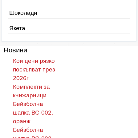
Шоколади
Якета
Новини
Кои цени рязко
поскъпват през
2026г
Комплекти за
книжарници
Бейзболна
шапка ВС-002,
оранж
Бейзболна