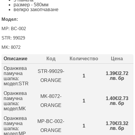
размер - 580мм
велкро закопчаване
Модел:
MP: BC-002
STR: 99029
MK: 8072
Описание
Код
Количество
Цена
Оранжева
STR-99029-
памучна
1.39€/2.72
1
лв. бр
шапка:
ORANGE
модел:STR
Оранжева
MK-8072-
памучна
1.40€/2.73
1
лв. бр
шапка:
ORANGE
модел:MK
Оранжева
MP-BC-002-
памучна
1.70€/3.32
1
лв. бр
шапка:
ORANGE
модел:MP