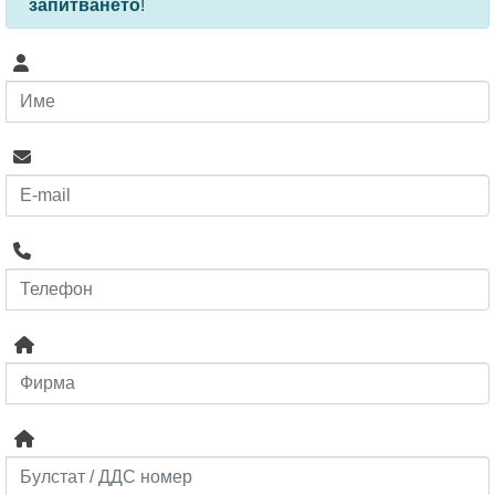
запитването
!