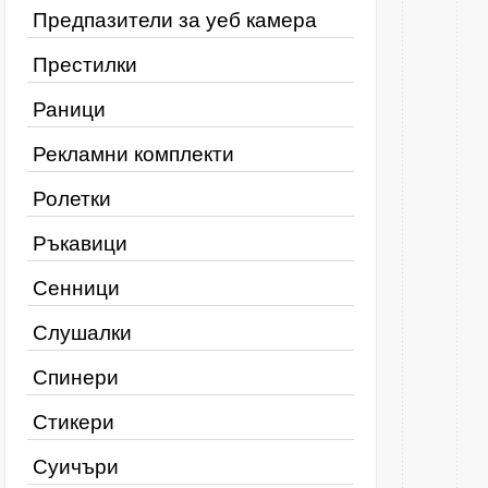
Предпазители за уеб камера
Престилки
Раници
Рекламни комплекти
Ролетки
Ръкавици
Сенници
Слушалки
Спинери
Стикери
Суичъри