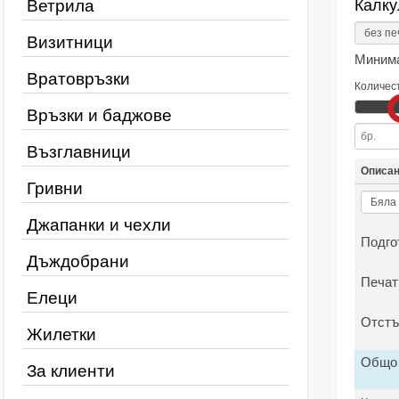
Ветрила
Калку
Визитници
Минима
Вратовръзки
Количес
Връзки и баджове
Възглавници
Описа
Гривни
Джапанки и чехли
Подго
Дъждобрани
Печат
Елеци
Отстъ
Жилетки
Общо
За клиенти