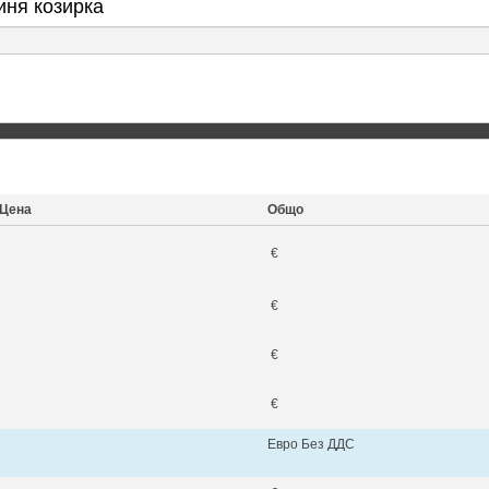
иня козирка
Цена
Общо
€
€
€
€
Евро Без ДДС