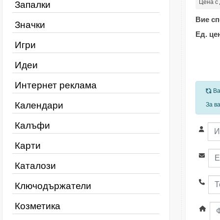
Цена с
Запалки
Вие сп
Значки
Ед. це
Игри
Идеи
Интернет реклама
За
Ва
Календари
За в
Калъфи
Карти
Каталози
Ключодържатели
Козметика