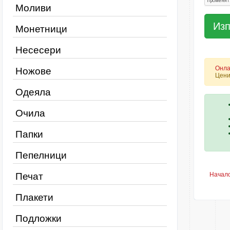
Моливи
Монетници
Несесери
Онла
Ножове
Цени
Одеяла
Очила
Папки
Пепелници
Печат
Начал
Плакети
Подложки