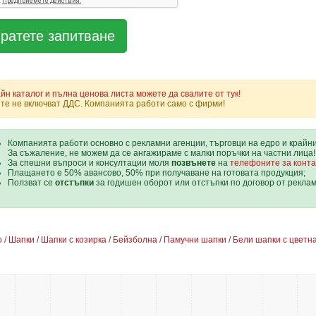
йн каталог и пълна ценова листа можете да свалите от тук!
те не включват ДДС. Компанията работи само с фирми!
Компанията работи основно с рекламни агенции, търговци на едро и крайн
За съжаление, не можем да се ангажираме с малки поръчки на частни лица!
За спешни въпроси и консултации моля
позвънете
на
телефоните за конта
Плащането е 50% авансово, 50% при получаване на готовата продукция;
Ползват се
отстъпки
за годишен оборот или отстъпки по договор от рекла
о
/
Шапки
/
Шапки с козирка
/
Бейзболна
/
Памучни шапки
/
Бели шапки с цветна