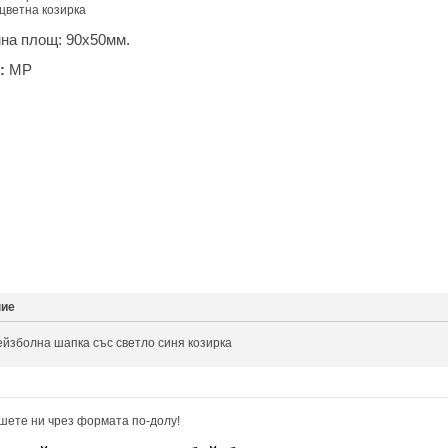
 цветна козирка
на площ: 90х50мм.
:
MP
ние
ейзболна шапка със светло синя козирка
шете ни чрез формата по-долу!