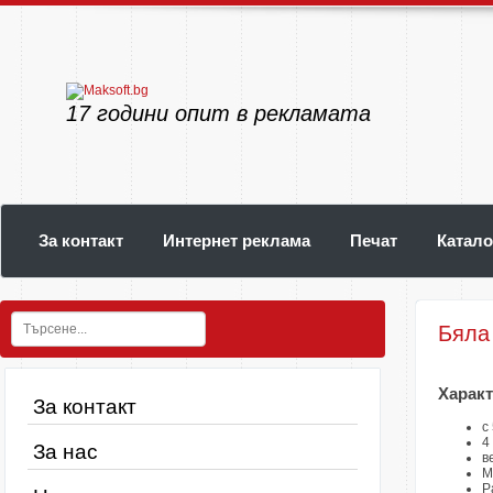
20
години опит в рекламата
За контакт
Интернет реклама
Печат
Катало
Бяла
Характ
За контакт
с
4
За нас
в
М
Р