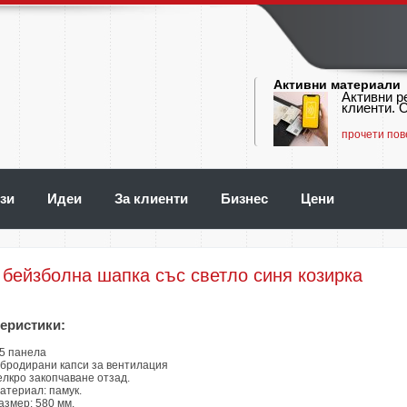
Активни материали
Активни р
клиенти. О
прочети пов
зи
Идеи
За клиенти
Бизнес
Цени
 бейзболна шапка със светло синя козирка
еристики:
 5 панела
 бродирани капси за вентилация
елкро закопчаване отзад.
атериал: памук.
азмер: 580 мм.