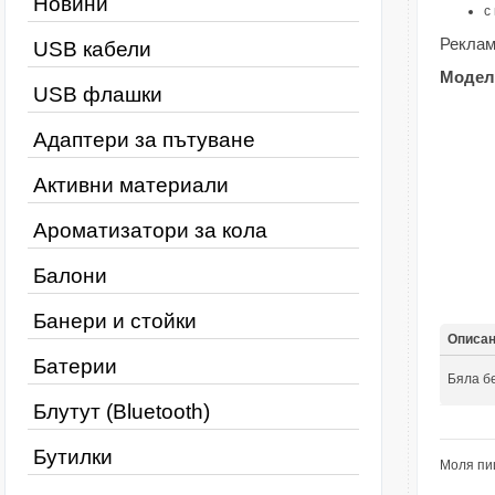
Новини
с
Реклам
USB кабели
Модел
USB флашки
Адаптери за пътуване
Активни материали
Ароматизатори за кола
Балони
Банери и стойки
Описа
Батерии
Бяла б
Блутут (Bluetooth)
Бутилки
Моля пи