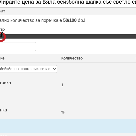
лирайте цена за Бяла бейзболна шапка със светло с
лно количество за поръчка е
50/100
бр.!
тво
ние
Количество
товка
1
пка
%