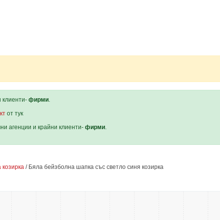
и клиенти-
фирми
.
кт
от тук
мни агенции и крайни клиенти-
фирми
.
 козирка
/ Бяла бейзболна шапка със светло синя козирка