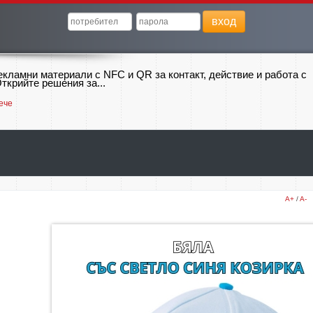
вход
екламни материали с NFC и QR за контакт, действие и работа с
ткрийте решения за...
ече
A+
/
A-