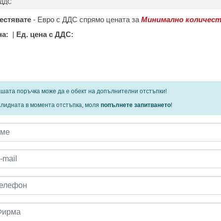
 ДДС
естявате
-
Евро с ДДС спрямо цената за
Минимално количест
на:
|
Ед. цена с ДДС:
 определени продукти и количества се ползват
шата поръчка може да е обект на допълнителни отстъпки!
алидната в момента отстъпка, моля
попълнете запитването
!