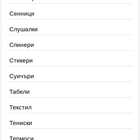
Сенници
Слушалки
Спинери
Стикери
Суичъри
Табели
Текстил
Тениски
Термоси