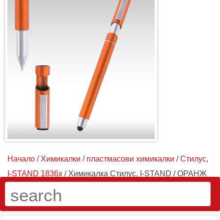
Начало
/
Химикалки
/
пластмасови химикалки
/
Стилус,
I-STAND 1836x
/ Химикалка Стилус, I-STAND / ОРАНЖ