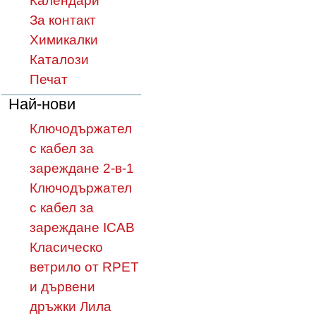
Календари
За контакт
Химикалки
Каталози
Печат
Най-нови
Ключодържател
с кабел за
зареждане 2-в-1
Ключодържател
с кабел за
зареждане ICAB
Класическо
ветрило от RPET
и дървени
дръжки Лила