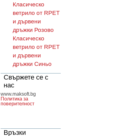
Класическо
ветрило от RPET
и дървени
дръжки Розово
Класическо
ветрило от RPET
и дървени
дръжки Синьо
Свържете се с
нас
www.maksoft.bg
Политика за
поверителност
Връзки