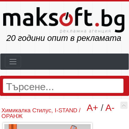
22
години опит в рекламата
A+
/
A-
Химикалка Стилус, I-STAND /
ОРАНЖ