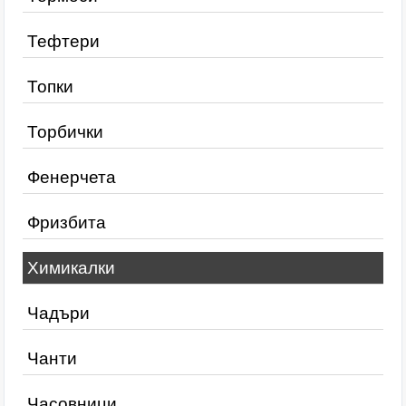
Тефтери
Топки
Торбички
Фенерчета
Фризбита
Химикалки
Чадъри
Чанти
Часовници