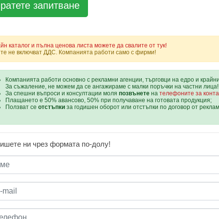
йн каталог и пълна ценова листа можете да свалите от тук!
те не включват ДДС. Компанията работи само с фирми!
Компанията работи основно с рекламни агенции, търговци на едро и крайн
За съжаление, не можем да се ангажираме с малки поръчки на частни лица!
За спешни въпроси и консултации моля
позвънете
на
телефоните за конта
Плащането е 50% авансово, 50% при получаване на готовата продукция;
Ползват се
отстъпки
за годишен оборот или отстъпки по договор от рекла
ишете ни чрез формата по-долу!