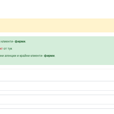
и клиенти-
фирми
.
кт
от тук
мни агенции и крайни клиенти-
фирми
.