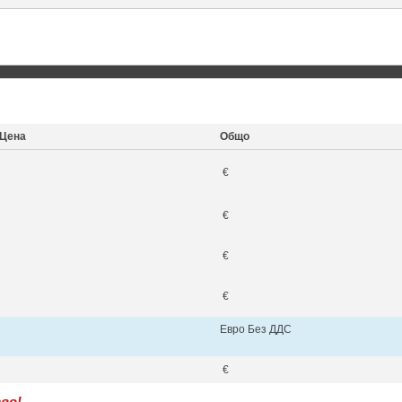
Цена
Общо
€
€
€
€
Евро Без ДДС
€
во!