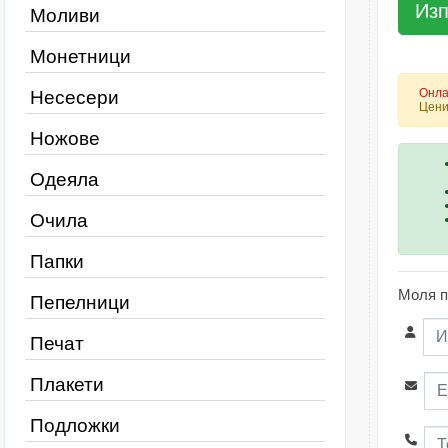
Моливи
Монетници
Онла
Несесери
Цени
Ножове
Одеяла
Очила
Папки
Моля п
Пепелници
Печат
Плакети
Подложки