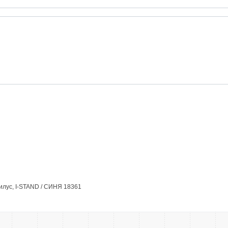
илус, I-STAND / СИНЯ 18361