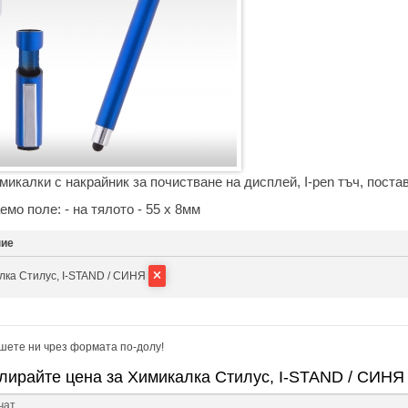
имикалки с накрайник за почистване на дисплей, I-pen тъч, поста
мо поле: - на тялото - 55 х 8мм
ние
лка Стилус, I-STAND / СИНЯ
шете ни чрез формата по-долу!
лирайте цена за Химикалка Стилус, I-STAND / СИНЯ