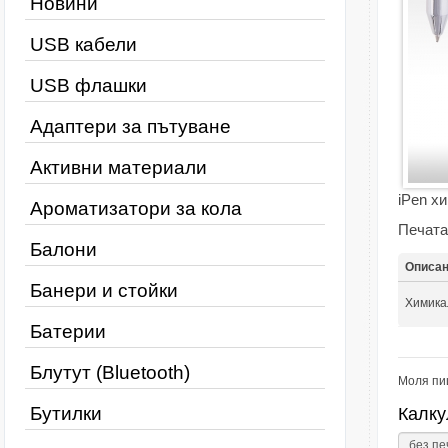
Новини
USB кабели
USB флашки
Адаптери за пътуване
Активни материали
iPen х
Ароматизатори за кола
Печатае
Балони
Описа
Банери и стойки
Химика
Батерии
Блутут (Bluetooth)
Моля пи
Бутилки
Калку