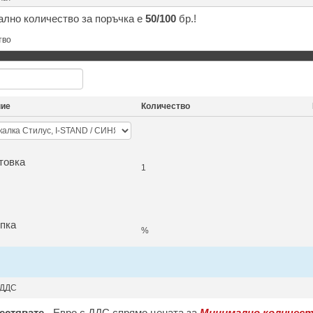
лно количество за поръчка е
50/100
бр.!
тво
ние
Количество
товка
1
пка
%
 ДДС
естявате
-
Евро с ДДС спрямо цената за
Минимално количест