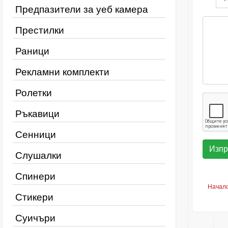
Предпазители за уеб камера
Престилки
Раници
Рекламни комплекти
Ролетки
Ръкавици
Сенници
Слушалки
Спинери
Начал
Стикери
Суичъри