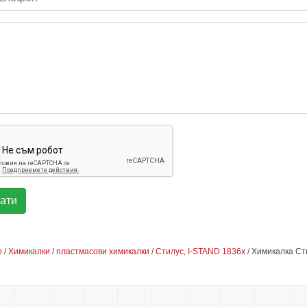
о
/
Химикалки
/
пластмасови химикалки
/
Стилус, I-STAND 1836x
/ Химикалка Ст