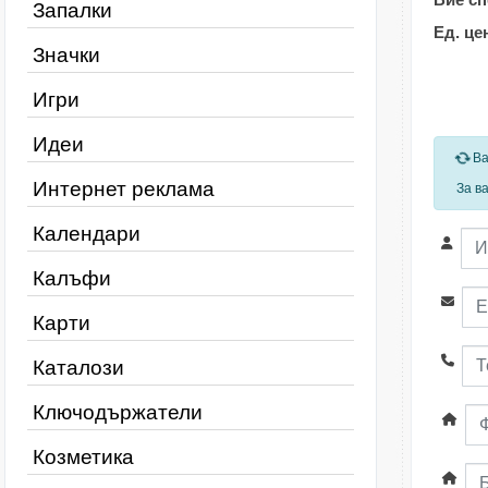
Запалки
Ед. це
Значки
Игри
Идеи
За
Ва
Интернет реклама
За в
Календари
Калъфи
Карти
Каталози
Ключодържатели
Козметика