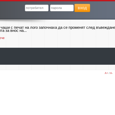
вход
 чаши с печат на лого започнаха да се променят след въвеждан
та за внос на...
ече
A+
/
A-