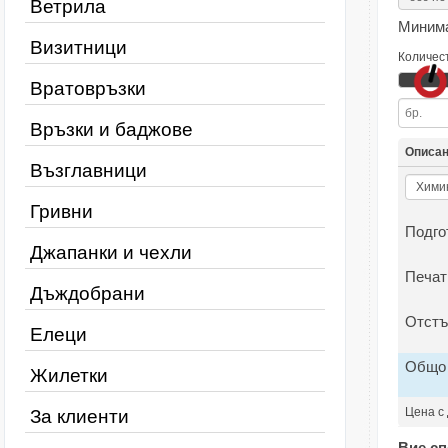
Ветрила
Минима
Визитници
Количес
Вратовръзки
Връзки и баджове
Описа
Възглавници
Гривни
Подго
Джапанки и чехли
Печат
Дъждобрани
Отстъ
Елеци
Общо
Жилетки
Цена с
За клиенти
Вие сп