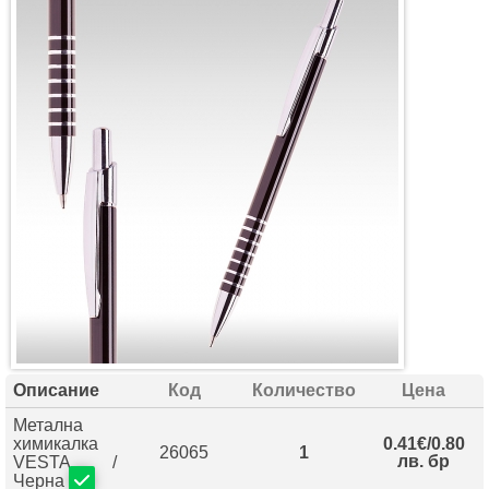
Описание
Код
Количество
Цена
Метална
химикалка
0.41€/0.80
26065
1
лв. бр
VESTA /
Черна