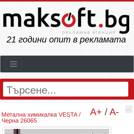
23
години опит в рекламата
A+
/
A-
Метална химикалка VESTA /
Черна 26065