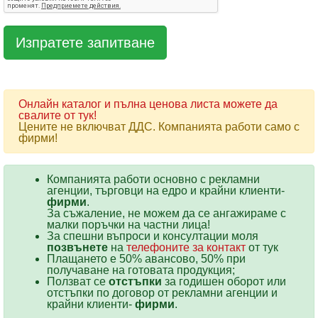
Онлайн каталог и пълна ценова листа можете да
свалите от тук!
Цените не включват ДДС. Компанията работи само с
фирми!
Компанията работи основно с рекламни
агенции, търговци на едро и крайни клиенти-
фирми
.
За съжаление, не можем да се ангажираме с
малки поръчки на частни лица!
За спешни въпроси и консултации моля
позвънете
на
телефоните за контакт
от тук
Плащането е 50% авансово, 50% при
получаване на готовата продукция;
Ползват се
отстъпки
за годишен оборот или
отстъпки по договор от рекламни агенции и
крайни клиенти-
фирми
.