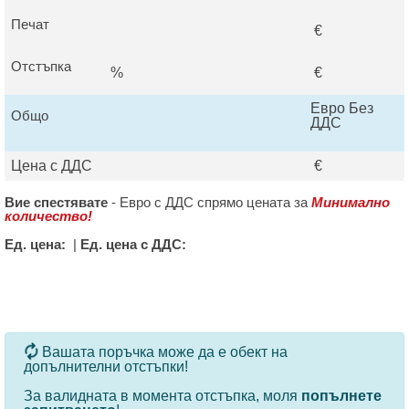
Печат
€
Отстъпка
%
€
Евро Без
Общо
ДДС
Цена с ДДС
€
Вие спестявате
-
Евро с ДДС спрямо цената за
Минимално
количество!
Ед. цена:
|
Ед. цена с ДДС:
За определени продукти и количества се ползват
Вашата поръчка може да е обект на
допълнителни отстъпки!
За валидната в момента отстъпка, моля
попълнете