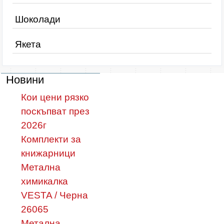
Шоколади
Якета
Новини
Кои цени рязко
поскъпват през
2026г
Комплекти за
книжарници
Метална
химикалка
VESTA / Черна
26065
Метална