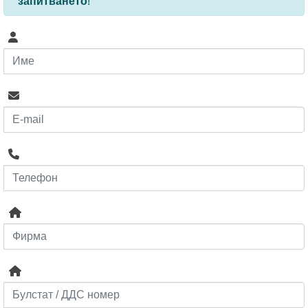
запитването
!