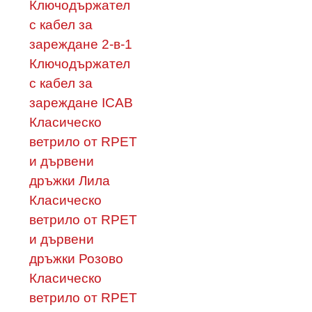
Ключодържател
с кабел за
зареждане 2-в-1
Ключодържател
с кабел за
зареждане ICAB
Класическо
ветрило от RPET
и дървени
дръжки Лила
Класическо
ветрило от RPET
и дървени
дръжки Розово
Класическо
ветрило от RPET